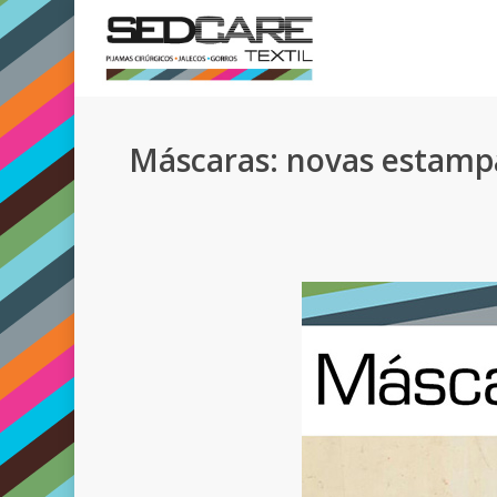
Skip
to
main
content
Máscaras: novas estamp