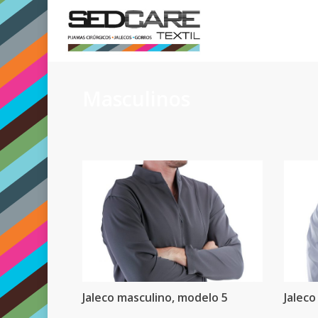
Skip
to
main
content
Masculinos
Jaleco masculino, modelo 5
Jaleco